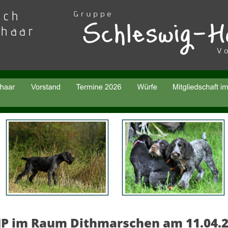
sch 
thaar
JP im Raum Dithmarschen am 11.04.2