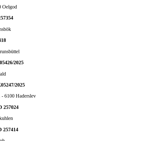
0 Oelgod
257354
ensbök
418
runsbüttel
05426/2025
ald
05247/2025
 - 6100 Haderslev
D 257024
nkuhlen
D 257414
loh