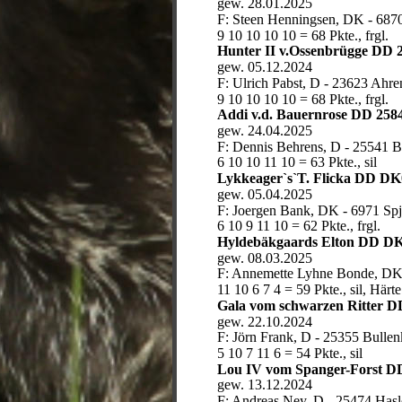
gew. 28.01.2025
F: Steen Henningsen, DK - 687
9 10 10 10 10 = 68 Pkte., frgl.
Hunter II v.Ossenbrügge DD 
gew. 05.12.2024
F: Ulrich Pabst, D - 23623 Ahr
9 10 10 10 10 = 68 Pkte., frgl.
Addi v.d. Bauernrose DD 258
gew. 24.04.2025
F: Dennis Behrens, D - 25541 B
6 10 10 11 10 = 63 Pkte., sil
Lykkeager`s`T. Flicka DD DK
gew. 05.04.2025
F: Joergen Bank, DK - 6971 Spj
6 10 9 11 10 = 62 Pkte., frgl.
Hyldebäkgaards Elton DD DK
gew. 08.03.2025
F: Annemette Lyhne Bonde, DK
11 10 6 7 4 = 59 Pkte., sil, Härte
Gala vom schwarzen Ritter D
gew. 22.10.2024
F: Jörn Frank, D - 25355 Bulle
5 10 7 11 6 = 54 Pkte., sil
Lou IV vom Spanger-Forst D
gew. 13.12.2024
F: Andreas Ney, D - 25474 Has