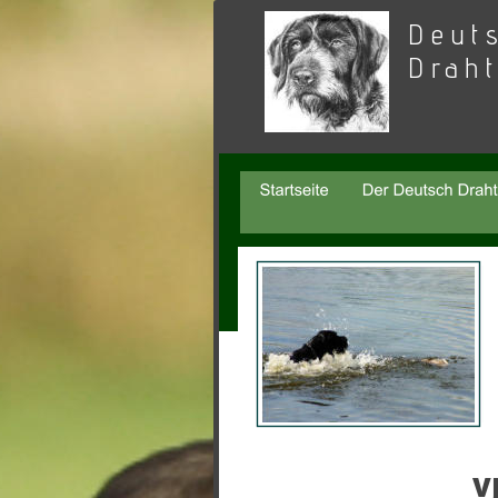
Deut
Drah
V