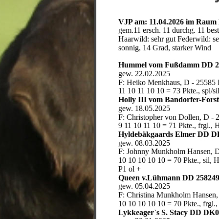
VJP am: 11.04.2026 im Raum
gem.11 ersch. 11 durchg. 11 best
Haarwild: sehr gut Federwild: se
sonnig, 14 Grad, starker Wind
Hummel vom Fußdamm DD 2
gew. 22.02.2025
F: Heiko Menkhaus, D - 25585 
11 10 11 10 10 = 73 Pkte., spl/si
Holly III vom Bandorfer-Fors
gew. 18.05.2025
F: Christopher von Dollen, D -
9 11 10 11 10 = 71 Pkte., frgl., 
Hyldebäkgaards Elmer DD D
gew. 08.03.2025
F: Johnny Munkholm Hansen, D
10 10 10 10 10 = 70 Pkte., sil, H
P1 ol +
Queen v.Lühmann DD 25824
gew. 05.04.2025
F: Christina Munkholm Hansen,
10 10 10 10 10 = 70 Pkte., frgl.,
Lykkeager`s S. Stacy DD DK0