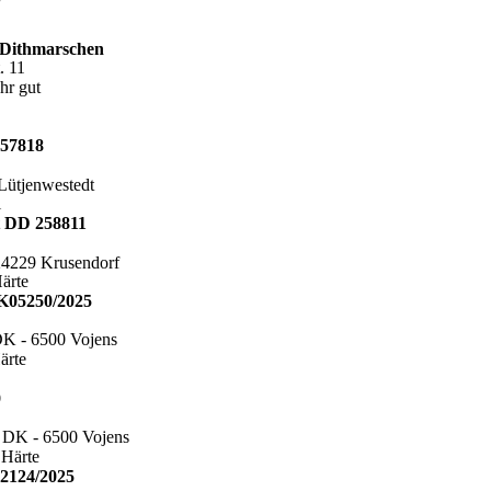
 Dithmarschen
. 11
hr gut
57818
Lütjenwestedt
l
t DD 258811
 24229 Krusendorf
Härte
K05250/2025
K - 6500 Vojens
ärte
9
 DK - 6500 Vojens
 Härte
2124/2025