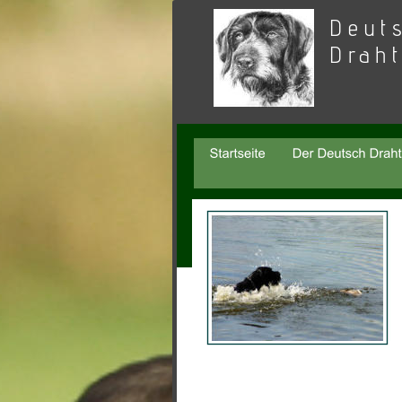
Deut
Drah