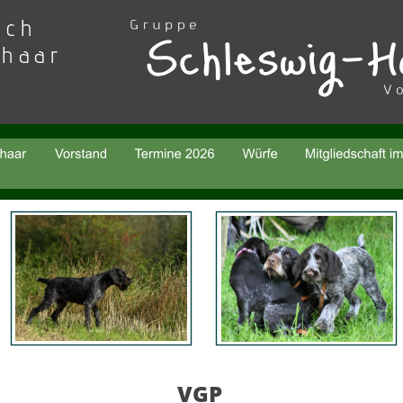
sch 
thaar
VGP 